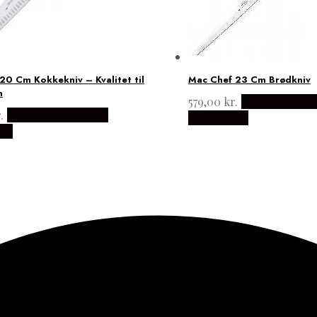
20 Cm Kokkekniv – Kvalitet til
Mac Chef 23 Cm Brødkniv
n
579,00
kr.
Købes hos Jap
.
Købes hos Japanske
Kokkeknive
ive