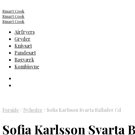
Smart Cook
Smart Cook
Smart Cook
Airfryers
Gryder
Knivsæt
Pandesæt
Bagværk
Kombiovne
Forside
/
Nyheder
/
Sofia Karlsson Svarta Ballader Cd
Sofia Karlsson Svarta 