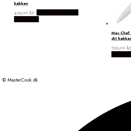
køkken
419,00
kr.
Købes hos Japanske
Kokkeknive
Mac Chef 
dit køkke
799,00
kr
Kokkekn
© MasterCook.dk