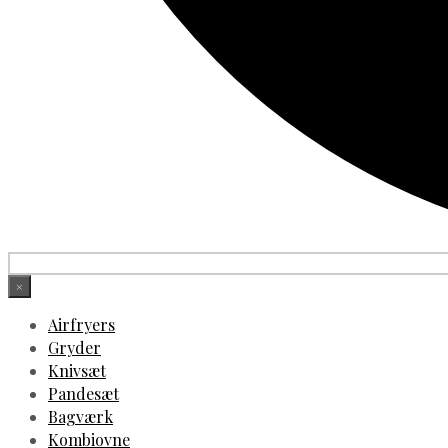
×
Airfryers
Gryder
Knivsæt
Pandesæt
Bagværk
Kombiovne