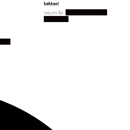
køkken!
319,00
kr.
Købes hos Japanske
Kokkeknive
anske