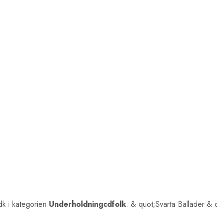
k i kategorien
Underholdningcdfolk
. & quot;Svarta Ballader & 