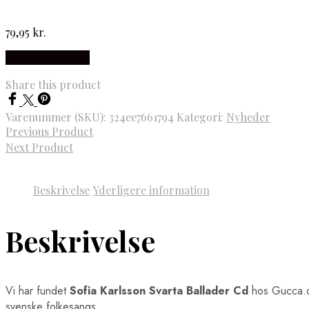
79,95
kr.
Købes hos Gucca
Share this product
Varenummer (SKU):
324ee7661794
Kategori:
Nyheder
Previous Product
Next Product
Beskrivelse
Yderligere information
Beskrivelse
Vi har fundet
Sofia Karlsson Svarta Ballader Cd
hos Gucca.d
svenske folkesangs …