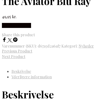
The Aviator Blu Ray
49,95
kr.
Købes hos Gucca
Share this product
Varenummer (SKU):
d67a3d2a6af7
Kategori:
Nyheder
Previous Product
Next Product
Beskrivelse
Yderligere information
Beskrivelse