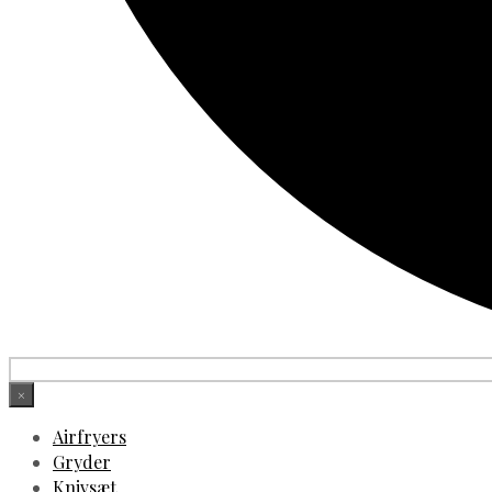
×
Airfryers
Gryder
Knivsæt