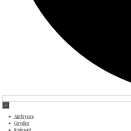
×
Airfryers
Gryder
Knivsæt