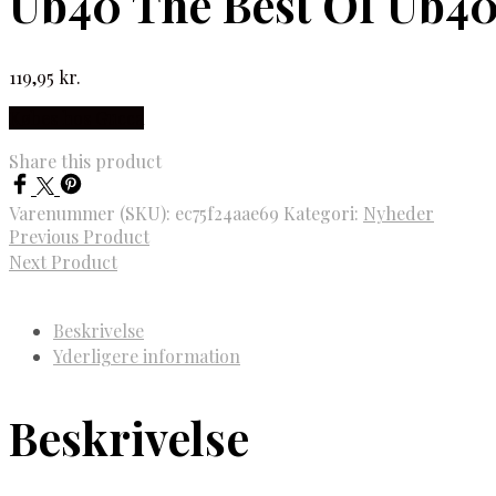
Ub40 The Best Of Ub40
119,95
kr.
Købes hos Gucca
Share this product
Varenummer (SKU):
ec75f24aae69
Kategori:
Nyheder
Previous Product
Next Product
Beskrivelse
Yderligere information
Beskrivelse