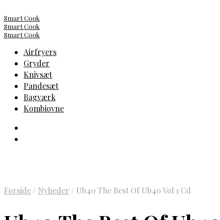
Smart Cook
Smart Cook
Smart Cook
Airfryers
Gryder
Knivsæt
Pandesæt
Bagværk
Kombiovne
Forside
/
Nyheder
/
Ub40 The Best Of Ub40 Vol 1 Cd