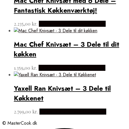
Mac Chef Knivsæt med 6 Dele –
Fantastisk Køkkenværktøj!
2.235,00
kr.
Købes hos Japanske Kokkeknive
Mac Chef Knivsæt – 3 Dele til dit
køkken
1.359,00
kr.
Købes hos Japanske Kokkeknive
Yaxell Ran Knivsæt – 3 Dele til
Køkkenet
2.799,00
kr.
Købes hos Japanske Kokkeknive
© MasterCook.dk