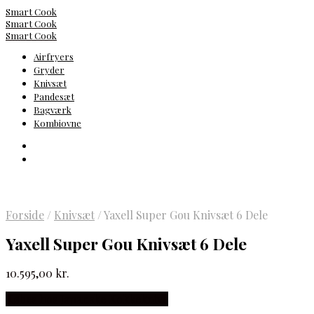
Smart Cook
Smart Cook
Smart Cook
Airfryers
Gryder
Knivsæt
Pandesæt
Bagværk
Kombiovne
Forside
/
Knivsæt
/
Yaxell Super Gou Knivsæt 6 Dele
Yaxell Super Gou Knivsæt 6 Dele
10.595,00
kr.
Købes hos Japanske Kokkeknive