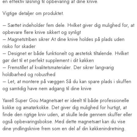
en effektiv løsning til opbevaring af dine knive.
Vigtige detaljer om produktet.
– Sættet indeholder fem dele. Hvilket giver dig mulighed for, at
opbevare flere knive sikkert og synligt
– Magnetstriben sikrer At dine knive holdes på plads uden
risiko for skader
– Designet er både funktionelt og æstetisk tiltalende. Hvilket
gør det til et perfekt supplement i dit køkken
– Fremstillet af kvalitetsmaterialer. Der sikrer langvarig
holdbarhed og robusthed
– Let, at montere på væggen Så du kan spare plads i skuffen
og samtidig have nem adgang til dine knive
Yaxell Super Gou Magnetsæt er ideelt til både professionelle
kokke og amatørkokke. Det giver dig mulighed for hurtigt, at
finde den rigtige kniv uden, at skulle lede gennem skuffer eller
også opbevaringsbokse. Med dette magnetsæt kan du vise
dine yndlingsknive frem som en del af din køkkenindretning.