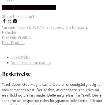
Købes hos Japanske Kokkeknive
Share this product
Varenummer (SKU):
EAN-4984909371750
Kategori:
Nyheder
Previous Product
Next Product
Beskrivelse
Yderligere information
Beskrivelse
Yaxell Super Gou Magnetsæt 5 Dele er et uundgåeligt valg for
enhver madentusiast. Der ønsker, at organisere sine knive på
en stilfuld og praktisk måde. Dette magnetsæt fra Yaxell. Der er
kendt for sin ekspertise inden for japanske kokkeknive. Tilbyder