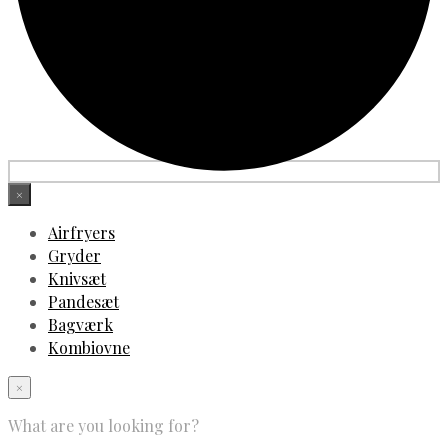
×
Airfryers
Gryder
Knivsæt
Pandesæt
Bagværk
Kombiovne
×
What are you looking for?