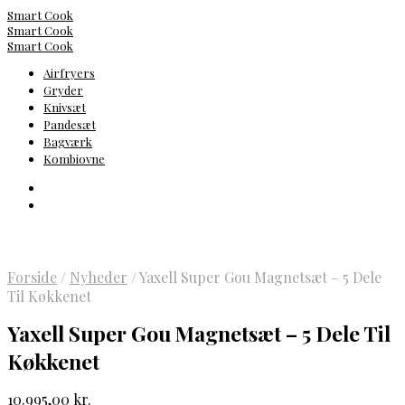
Smart Cook
Smart Cook
Smart Cook
Airfryers
Gryder
Knivsæt
Pandesæt
Bagværk
Kombiovne
Forside
/
Nyheder
/
Yaxell Super Gou Magnetsæt – 5 Dele
Til Køkkenet
Yaxell Super Gou Magnetsæt – 5 Dele Til
Køkkenet
10.995,00
kr.