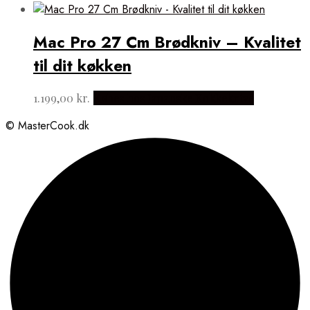
Mac Pro 27 Cm Brødkniv – Kvalitet
til dit køkken
1.199,00
kr.
Købes hos Japanske Kokkeknive
© MasterCook.dk