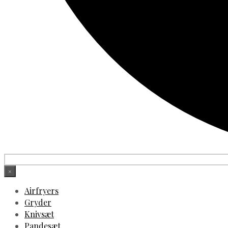
×
Airfryers
Gryder
Knivsæt
Pandesæt