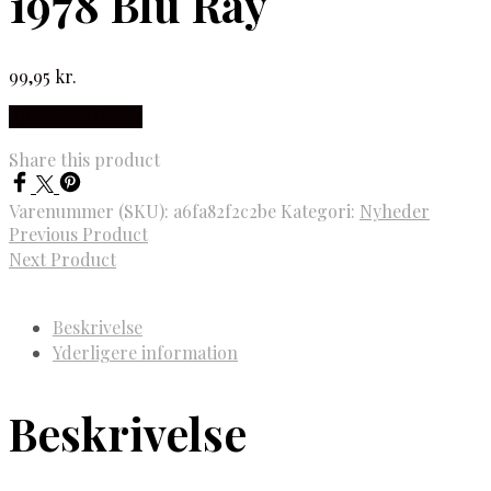
1978 Blu Ray
99,95
kr.
Købes hos Gucca
Share this product
Varenummer (SKU):
a6fa82f2c2be
Kategori:
Nyheder
Previous Product
Next Product
Beskrivelse
Yderligere information
Beskrivelse