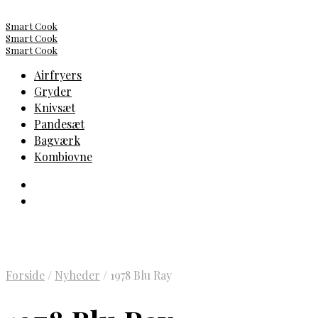
Smart Cook
Smart Cook
Smart Cook
Airfryers
Gryder
Knivsæt
Pandesæt
Bagværk
Kombiovne
Forside
/
Nyheder
/
1978 Blu Ray