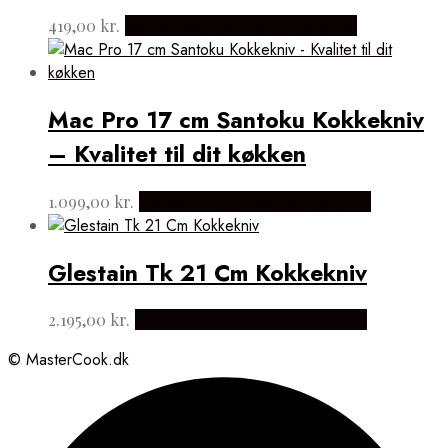
419,00
kr.
Købes hos Japanske Kokkeknive
Mac Pro 17 cm Santoku Kokkekniv
– Kvalitet til dit køkken
1.099,00
kr.
Købes hos Japanske Kokkeknive
Glestain Tk 21 Cm Kokkekniv
2.195,00
kr.
Købes hos Japanske Kokkeknive
© MasterCook.dk