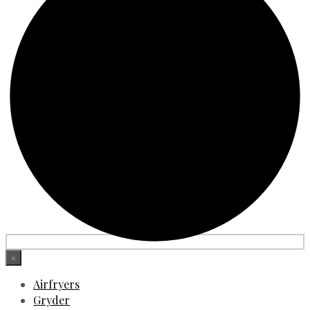
×
Airfryers
Gryder