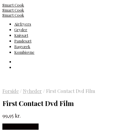
Smart Cook
Smart Cook
Smart Cook
Airfryers
Gryder
Knivsæt
Pandesæt
Bagværk
Kombiovne
Forside
/
Nyheder
/
First Contact Dvd Film
First Contact Dvd Film
99,95
kr.
Købes hos Gucca