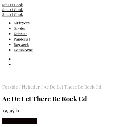
Smart Cook
Smart Cook
Smart Cook
Airfryers
Gryder
Knivsæt
Pandesæt
Bagværk
Kombiovne
Forside
/
Nyheder
/
Ac Dc Let There Be Rock Cd
Ac Dc Let There Be Rock Cd
139,95
kr.
Købes hos Gucca