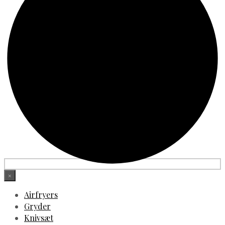
×
Airfryers
Gryder
Knivsæt