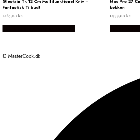
Glestain Tk 12 Cm Multifunktionel Kniv –
Mac Pro 27 Cm 
Fantastisk Tilbud!
køkken
1.165,00
kr.
1.999,00
kr.
Købes hos Japanske Kokkeknive
Købes hos Ja
© MasterCook.dk