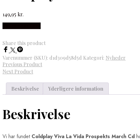
149,95
kr.
Købes hos Gucca
Share this product
Varenummer (SKU):
d1d309d58d5d
Kategori:
Nyheder
Previous Product
Next Product
Beskrivelse
Yderligere information
Beskrivelse
Vi har fundet
Coldplay Viva La Vida Prospekts March Cd
ho