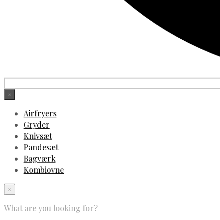
×
Airfryers
Gryder
Knivsæt
Pandesæt
Bagværk
Kombiovne
×
What are you looking for?