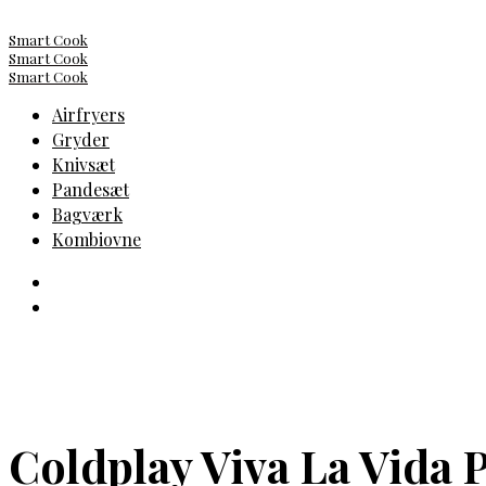
Smart Cook
Smart Cook
Smart Cook
Airfryers
Gryder
Knivsæt
Pandesæt
Bagværk
Kombiovne
Coldplay Viva La Vida