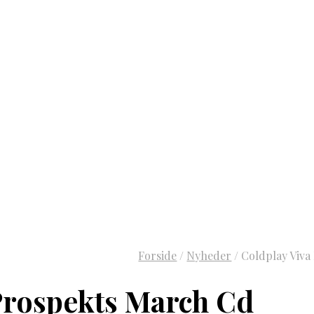
Forside
/
Nyheder
/
Coldplay Viva
 Prospekts March Cd