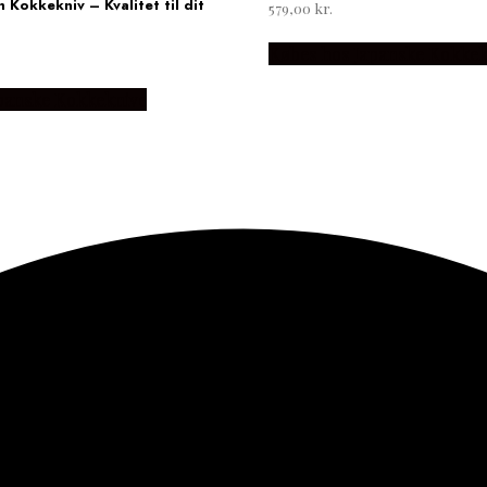
Kokkekniv – Kvalitet til dit
579,00
kr.
Købes hos Japanske Kokkek
panske Kokkeknive