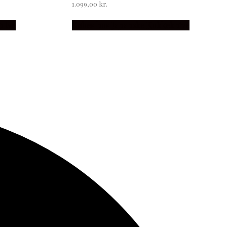
1.099,00
kr.
nive
Købes hos Japanske Kokkeknive