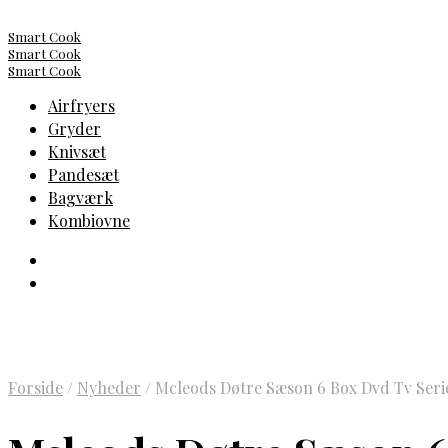
Smart Cook
Smart Cook
Smart Cook
Airfryers
Gryder
Knivsæt
Pandesæt
Bagværk
Kombiovne
Forside
/
Nyheder
/
Mcleods Døtre Sæson 6 Box Dvd Tv Seri