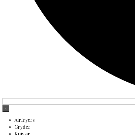
×
Airfryers
Gryder
Knivsæt