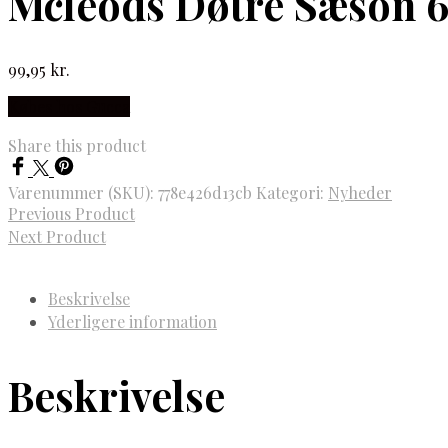
Mcleods Døtre Sæson 6
99,95
kr.
Købes hos Gucca
Share this product
Varenummer (SKU):
778e426d13cb
Kategori:
Nyheder
Previous Product
Next Product
Beskrivelse
Yderligere information
Beskrivelse