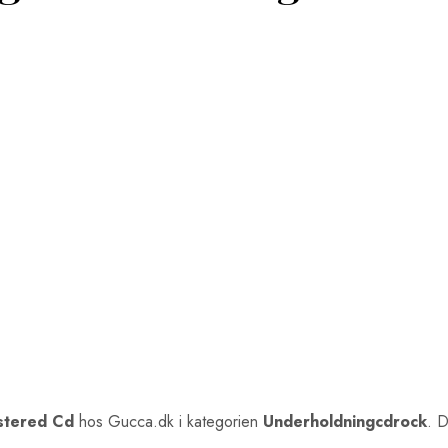
stered Cd
hos Gucca.dk i kategorien
Underholdningcdrock
. D