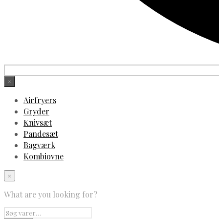
×
Airfryers
Gryder
Knivsæt
Pandesæt
Bagværk
Kombiovne
×
What are you looking for?