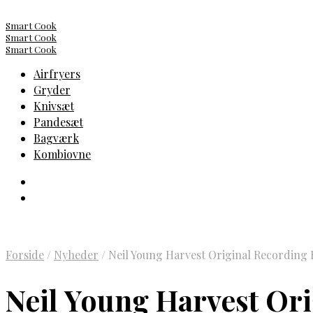
Smart Cook
Smart Cook
Smart Cook
Airfryers
Gryder
Knivsæt
Pandesæt
Bagværk
Kombiovne
Forside
/
Nyheder
/
Neil Young Harvest Original Recording
Neil Young Harvest Or