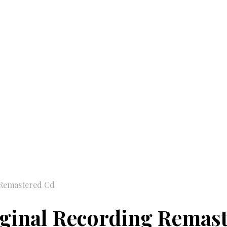
 Remastered Cd
iginal Recording Remas