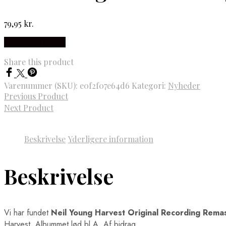
79,95
kr.
Købes hos Gucca
Share this product
Varenummer (SKU):
e0f2f07e64d6
Kategori:
Nyheder
Previous Product
Next Product
Beskrivelse
Yderligere information
Beskrivelse
Vi har fundet
Neil Young Harvest Original Recording Rema
Harvest. Albummet lød bl.A. Af bidrag …