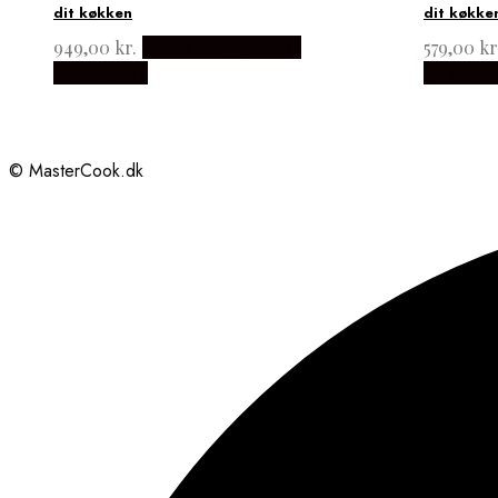
dit køkken
dit køkke
949,00
kr.
Købes hos Japanske
579,00
kr
Kokkeknive
Kokkekn
© MasterCook.dk