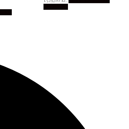
1.529,00
kr.
Købes hos Japanske
Kokkeknive
panske