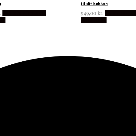
n
til dit køkken
.
Købes hos Japanske
949,00
kr.
Købes hos Ja
ive
Kokkeknive