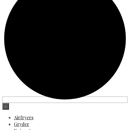
×
Airfryers
Gryder