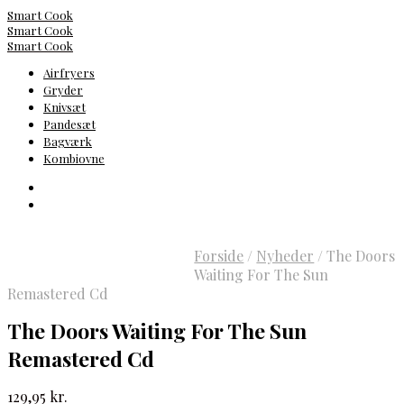
Smart Cook
Smart Cook
Smart Cook
Airfryers
Gryder
Knivsæt
Pandesæt
Bagværk
Kombiovne
Forside
/
Nyheder
/
The Doors
Waiting For The Sun
Remastered Cd
The Doors Waiting For The Sun
Remastered Cd
129,95
kr.