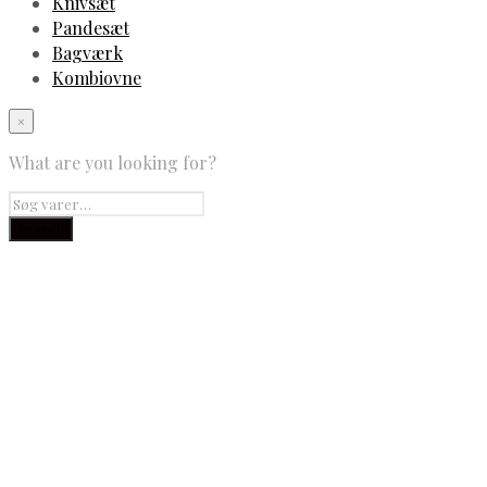
Knivsæt
Pandesæt
Bagværk
Kombiovne
×
What are you looking for?