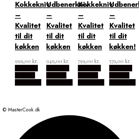
Kokkekniv
Udbenerkniv
Kokkekniv
Udbener
–
–
–
–
Kvalitet
Kvalitet
Kvalitet
Kvalitet
til dit
til dit
til dit
til dit
køkken
køkken
køkken
køkken!
999,00
kr.
949,00
kr.
799,00
kr.
579,00
kr.
Købes hos
Købes hos
Købes hos
Købes hos
Japanske
Japanske
Japanske
Japanske
Kokkeknive
Kokkeknive
Kokkeknive
Kokkeknive
© MasterCook.dk