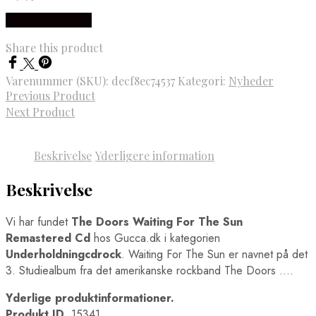
Købes hos Gucca
Share this product
Varenummer (SKU):
decf8ec74537
Kategori:
Nyheder
Previous Product
Next Product
Beskrivelse
Yderligere information
Beskrivelse
Vi har fundet
The Doors Waiting For The Sun
Remastered Cd
hos Gucca.dk i kategorien
Underholdningcdrock
. Waiting For The Sun er navnet på det
3. Studiealbum fra det amerikanske rockband The Doors ….
Yderlige produktinformationer.
Produkt ID.
15341